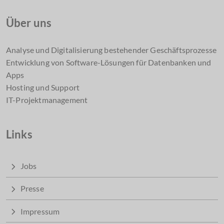
Über uns
Einfache Erfassung und Verwaltung von
Qualitätssicherungs-Checks.
Analyse und Digitalisierung bestehender Geschäftsprozesse
Detaillierte Analyse und Bewertung der
Entwicklung von Software-Lösungen für Datenbanken und
Reinigungsleistungen.
Apps
Übersichtliche Darstellung der Qualitätsbewertungen
Hosting und Support
im Dashboard.
IT-Projektmanagement
Identifikation von Verbesserungspotenzialen und
Trends.
Links
Automatische Benachrichtigungen bei schlechten
Bewertungen.
Integration mit dem bestehenden Reinigungssystem für
Jobs
nahtlose Abläufe.
Anpassbare Zeiträume für die Durchführung von
Presse
Qualitätschecks.
Impressum