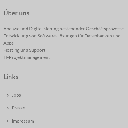
Einfache Online Buchung für Autoreinigungen.
Über uns
Auswahl verschiedener Reinigungsoptionen
(Innenreinigung, Außenreinigung, Komplettreinigung).
Benutzerfreundliche Oberfläche für eine schnelle und
Analyse und Digitalisierung bestehender Geschäftsprozesse
unkomplizierte Buchung.
Entwicklung von Software-Lösungen für Datenbanken und
Optionale direkte Bezahlfunktion für eine nahtlose
Apps
Abwicklung.
Hosting und Support
Automatische Bestätigung und
IT-Projektmanagement
Erinnerungsbenachrichtigungen.
Übersicht aller gebuchten und durchgeführten
Links
Reinigungen im Benutzerkonto.
Jobs
Sicherheit & Compliance
Presse
Impressum
Die Verarbeitung Ihrer Daten in der App unterliegen den